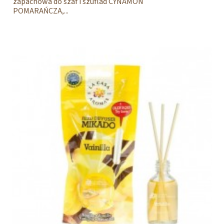
zapachowa do szaf i szuflad CYNAMON
POMARAŃCZA,...