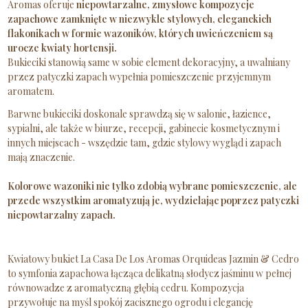
Aromas oferuje
niepowtarzalne, zmysłowe kompozycje
zapachowe zamknięte w niezwykle stylowych, eleganckich
flakonikach w formie wazoników, których uwieńczeniem są
urocze kwiaty hortensji.
Bukieciki stanowią same w sobie element dekoracyjny, a uwalniany
przez patyczki zapach wypełnia pomieszczenie przyjemnym
aromatem.
Barwne bukieciki doskonale sprawdzą się w salonie, łazience,
sypialni, ale także w biurze, recepcji, gabinecie kosmetycznym i
innych miejscach - wszędzie tam, gdzie stylowy wygląd i zapach
mają znaczenie.
Kolorowe wazoniki nie tylko zdobią wybrane pomieszczenie, ale
przede wszystkim aromatyzują je, wydzielając poprzez patyczki
niepowtarzalny zapach.
Kwiatowy bukiet La Casa De Los Aromas Orquideas Jazmin & Cedro
to symfonia zapachowa łącząca delikatną słodycz jaśminu w pełnej
równowadze z aromatyczną głębią cedru. Kompozycja
przywołuje na myśl spokój zacisznego ogrodu i elegancję