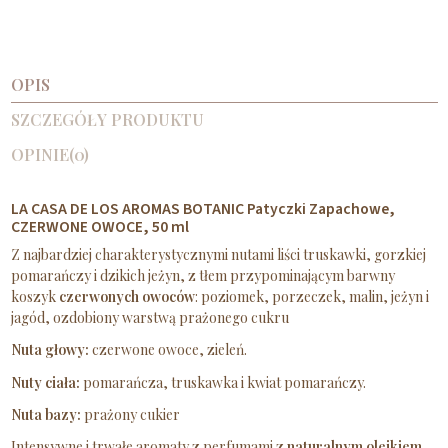
OPIS
SZCZEGÓŁY PRODUKTU
OPINIE
(0)
LA CASA DE LOS AROMAS BOTANIC Patyczki Zapachowe,
CZERWONE OWOCE, 50 ml
Z najbardziej charakterystycznymi nutami liści truskawki, gorzkiej
pomarańczy i dzikich jeżyn, z tłem przypominającym barwny
koszyk
czerwonych owoców
: poziomek, porzeczek, malin, jeżyn i
jagód, ozdobiony warstwą prażonego cukru
Nuta głowy:
czerwone owoce, zieleń.
Nuty ciała:
pomarańcza, truskawka i kwiat pomarańczy.
Nuta bazy:
prażony cukier
Intensywne i trwałe aromaty z perfumami z
naturalnym olejkiem