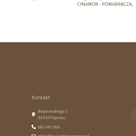
CYNAMON - POMARAŃCZA,
30 ml
Kontakt
Bojanowskiego 1
63-830 Pępowo
661-942-056