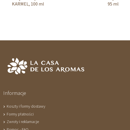
KARMEL, 100 ml
95 ml
Informacje
Koszty i formy dostawy
Formy płatności
Zwroty i reklamacje
Pomoc - FAQ